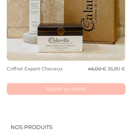
Prix original
Prix prom
Coffret Expert Cheveux
46,00 €
36,80 €
Co
Ajouter au panier
NOS PRODUITS